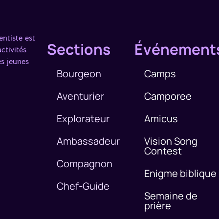
ntiste est
Sections
Événement
ctivités
es jeunes
Bourgeon
Camps
Aventurier
Camporee
Explorateur
Amicus
Ambassadeur
Vision Song
Contest
g
Compagnon
Enigme biblique
Chef-Guide
Semaine de
prière